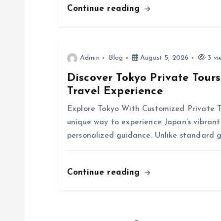
g
Continue reading
a
t
Admin
Blog
August 5, 2026
3 vi
Discover Tokyo Private Tour
i
Travel Experience
o
Explore Tokyo With Customized Private To
unique way to experience Japan’s vibrant 
n
personalized guidance. Unlike standard g
Continue reading