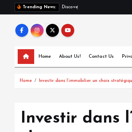
S
D
i
s
c
o
v
e
r
T
o
k
Trending News:
k
i
p
t
o
c
Home
About Us!
Contact Us
Priv
o
n
t
Home
Investir dans l’immobilier un choix stratégiq
e
n
t
Investir dans 