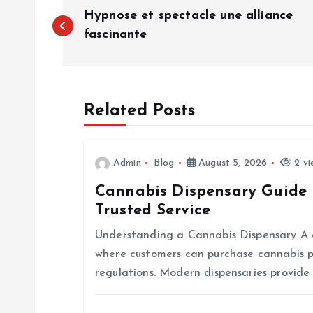
P
Hypnose et spectacle une alliance
o
fascinante
s
Related Posts
t
n
Admin
Blog
August 5, 2026
2 vi
Cannabis Dispensary Guide 
a
Trusted Service
v
Understanding a Cannabis Dispensary A ca
where customers can purchase cannabis p
i
regulations. Modern dispensaries provide