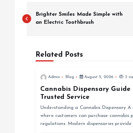
P
Brighter Smiles Made Simple with
o
an Electric Toothbrush
s
Related Posts
t
n
Admin
Blog
August 5, 2026
3 vi
Cannabis Dispensary Guide 
a
Trusted Service
v
Understanding a Cannabis Dispensary A ca
where customers can purchase cannabis p
i
regulations. Modern dispensaries provide