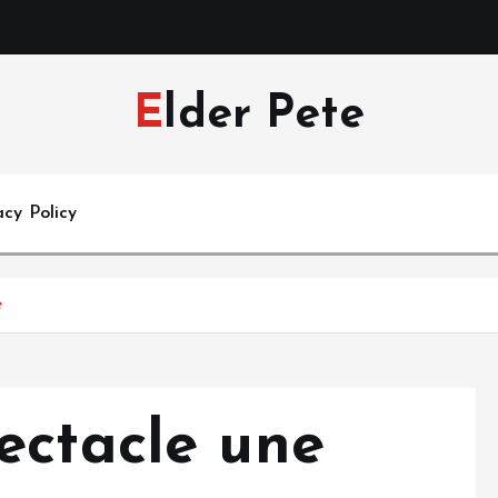
Elder Pete
acy Policy
e
ectacle une