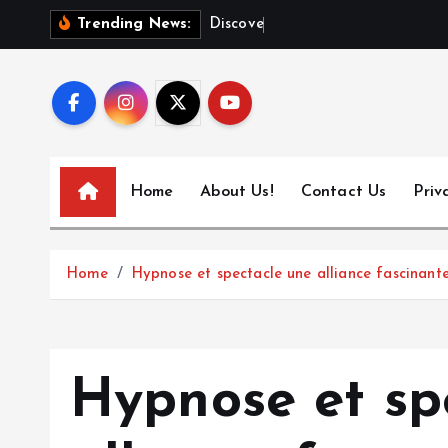
S
D
i
s
c
o
v
e
r
T
o
k
y
Trending News:
k
i
p
t
o
c
Home
About Us!
Contact Us
Priv
o
n
t
Home
Hypnose et spectacle une alliance fascinant
e
n
t
Hypnose et sp