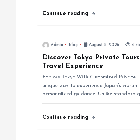
g
Continue reading
a
t
Admin
Blog
August 5, 2026
4 vi
Discover Tokyo Private Tour
i
Travel Experience
o
Explore Tokyo With Customized Private To
unique way to experience Japan’s vibrant 
n
personalized guidance. Unlike standard g
Continue reading