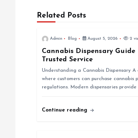
s
Related Posts
t
n
Admin
Blog
August 5, 2026
2 vi
Cannabis Dispensary Guide 
a
Trusted Service
v
Understanding a Cannabis Dispensary A ca
where customers can purchase cannabis p
i
regulations. Modern dispensaries provide
g
Continue reading
a