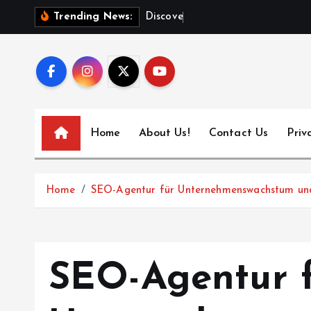
S
D
i
s
c
o
v
e
r
T
o
k
Trending News:
k
i
p
t
o
c
Home
About Us!
Contact Us
Priv
o
n
t
Home
SEO-Agentur für Unternehmenswachstum und
e
n
t
SEO-Agentur 