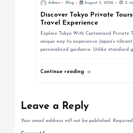
t
Admin
Blog
August 5, 2026
2 vi
Discover Tokyo Private Tour
i
Travel Experience
o
Explore Tokyo With Customized Private To
unique way to experience Japan’s vibrant 
n
personalized guidance. Unlike standard g
Continue reading
Leave a Reply
Your email address will not be published.
Required