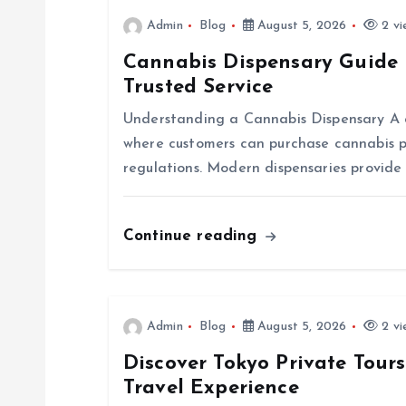
n
Admin
Blog
August 5, 2026
2 vi
Cannabis Dispensary Guide 
a
Trusted Service
v
Understanding a Cannabis Dispensary A ca
where customers can purchase cannabis p
i
regulations. Modern dispensaries provide
g
Continue reading
a
t
Admin
Blog
August 5, 2026
2 vi
Discover Tokyo Private Tour
i
Travel Experience