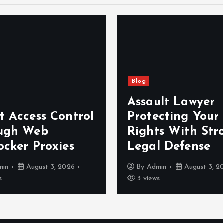
Blog
Assault Lawyer
t Access Control
Protecting Your
ugh Web
Rights With Str
ocker Proxies
Legal Defense
min
August 3, 2026
By
Admin
August 3, 2
s
3 views