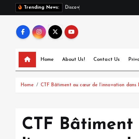
S
D
i
s
c
o
v
e
r
T
o
Trending News:
k
i
p
t
o
c
Home
About Us!
Contact Us
Priv
o
n
t
Home
CTF Bâtiment au cœur de l’innovation dans l
e
n
t
CTF Bâtiment