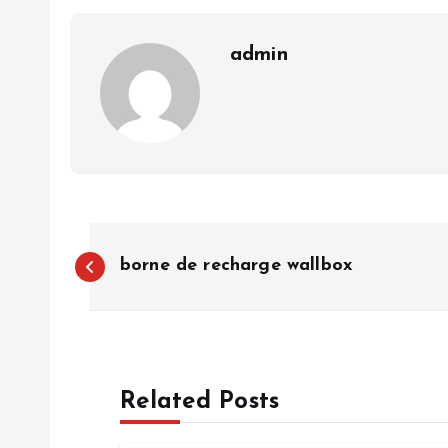
admin
P
borne de recharge wallbox
o
s
Related Posts
t